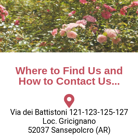
Where to Find Us and
How to Contact Us...
Via dei Battistoni 121-123-125-127
Loc. Gricignano
52037 Sansepolcro (AR)