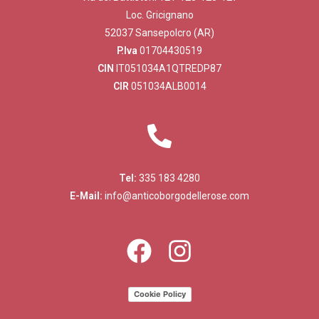
Loc. Gricignano
52037 Sansepolcro (AR)
P.Iva
01704430519
CIN
IT051034A1QTREDP87
CIR
051034ALB0014
Tel:
335 183 4280
E-Mail:
info@anticoborgodellerose.com
Cookie Policy