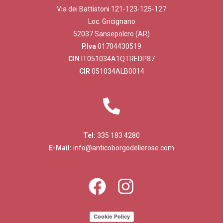
Via dei Battistoni 121-123-125-127
Loc. Gricignano
52037 Sansepolcro (AR)
P.Iva
01704430519
CIN
IT051034A1QTREDP87
CIR
051034ALB0014
Tel:
335 183 4280
E-Mail:
info@anticoborgodellerose.com
Cookie Policy