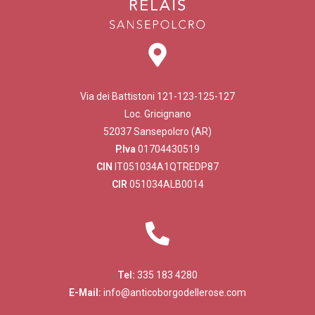
Via dei Battistoni 121-123-125-127
Loc. Gricignano
52037 Sansepolcro (AR)
P.Iva
01704430519
CIN
IT051034A1QTREDP87
CIR
051034ALB0014
Tel:
335 183 4280
E-Mail:
info@anticoborgodellerose.com